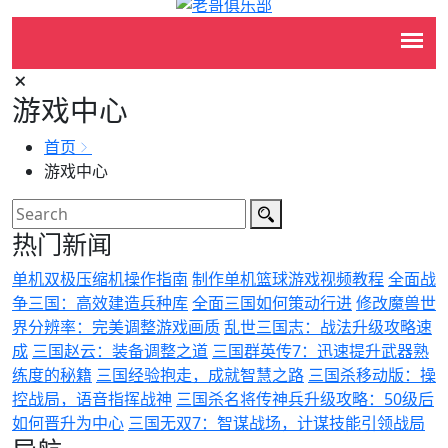
游戏中心
首页
游戏中心
热门新闻
单机双极压缩机操作指南
制作单机篮球游戏视频教程
全面战
争三国：高效建造兵种库
全面三国如何策动行进
修改魔兽世
界分辨率：完美调整游戏画质
乱世三国志：战法升级攻略速
成
三国赵云：装备调整之道
三国群英传7：迅速提升武器熟
练度的秘籍
三国经验抱走，成就智慧之路
三国杀移动版：操
控战局，语音指挥战神
三国杀名将传神兵升级攻略：50级后
如何晋升为中心
三国无双7：智谋战场，计谋技能引领战局