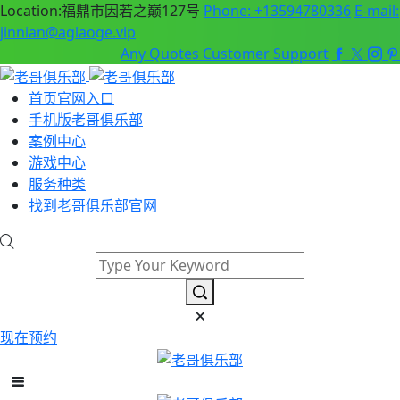
Location:福鼎市因若之巅127号
Phone: +13594780336
E-mail:
jinnian@aglaoge.vip
Any Quotes
Customer Support
首页官网入口
手机版老哥俱乐部
案例中心
游戏中心
服务种类
找到老哥俱乐部官网
现在预约