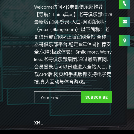
Welcome访问✔j9老哥俱乐部推荐
【导航：baidu典ag】老哥俱乐部2026
最新版官网-登录-入口-网页版网址
（youxi-j9laoge.com）以下简称：老
哥俱乐部官网✔正版官网全站,全称:
老哥俱乐部平台,稳定18年信誉推荐安
全.保障!极致体验！Smile more. Worry
less.老哥俱乐部集团,通过最新官网,
会员登录后可以迅速进入全站入口,下
载APP后,网页和手机版都支持电子竞
技,真人互动与体育游戏。
SUBSCRIBE
XML