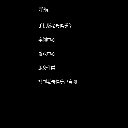
导航
手机版老哥俱乐部
案例中心
游戏中心
服务种类
找到老哥俱乐部官网