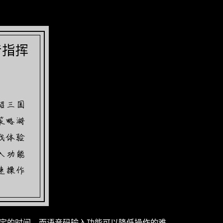
定的时间。而语音码输入功能可以降低操作的难