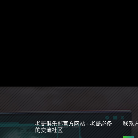
老哥俱乐部官方网站 - 老哥必备
联系
的交流社区