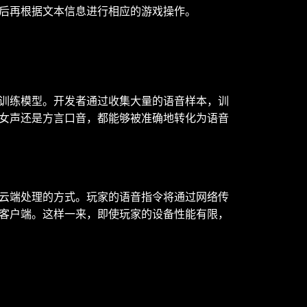
后再根据文本信息进行相应的游戏操作。
训练模型。开发者通过收集大量的语音样本，训
女声还是方言口音，都能够被准确地转化为语音
云端处理的方式。玩家的语音指令将通过网络传
客户端。这样一来，即使玩家的设备性能有限，