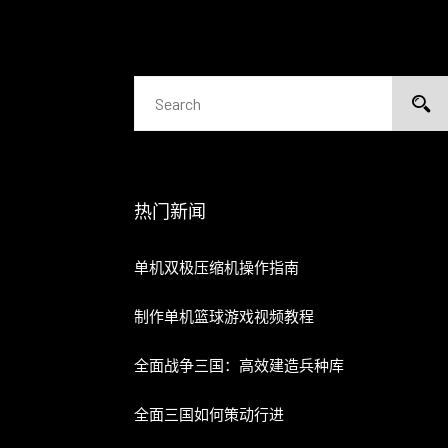
热门新闻
单机双极压缩机操作指南
制作单机篮球游戏视频教程
全面战争三国：高效建造兵种库
全面三国如何策动行进