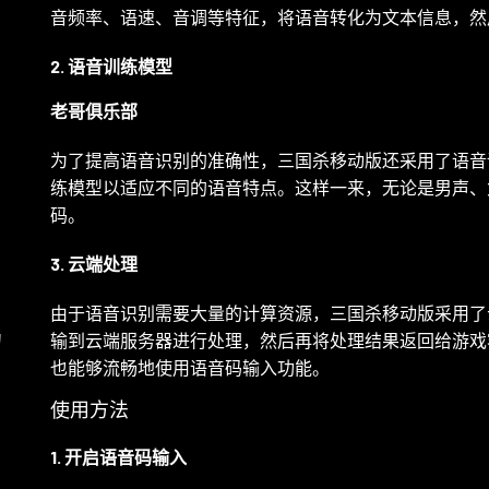
音频率、语速、音调等特征，将语音转化为文本信息，然
2. 语音训练模型
老哥俱乐部
为了提高语音识别的准确性，三国杀移动版还采用了语音
练模型以适应不同的语音特点。这样一来，无论是男声、
码。
3. 云端处理
由于语音识别需要大量的计算资源，三国杀移动版采用了
为
输到云端服务器进行处理，然后再将处理结果返回给游戏
也能够流畅地使用语音码输入功能。
使用方法
1. 开启语音码输入