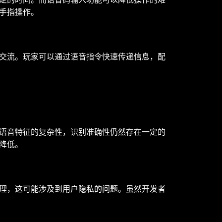
手指操作。
交流。玩家可以通过语音指令快速传递信息，配
语音特征的复杂性，识别准确性仍然存在一定的
降低。
理，这可能涉及到用户隐私的问题。虽然开发者