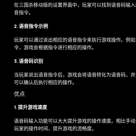
在三国杀移动版的设置界面中，玩家可以找到语音码输入
音指令。
2. 语音指令示例
玩家可以通过说出相应的语音指令来执行游戏操作。例如，玩
令，游戏会根据指令进行相应的操作。
3. 语音码识别
当玩家说出语音指令后，游戏会将语音转化为语音码，并
可以确认后执行相应的操作。
优点
1. 提升游戏速度
语音码输入功能可以大大提升游戏的操作速度。相比手动
玩家的操作时间，提升游戏的流畅度。